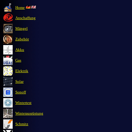
Home
Anschaffung
Mängel
Zubehör
Akku
Gas
E
lektrik
Solar
S
onoff
Wintert
est
Winterausrüstung
Schmitz